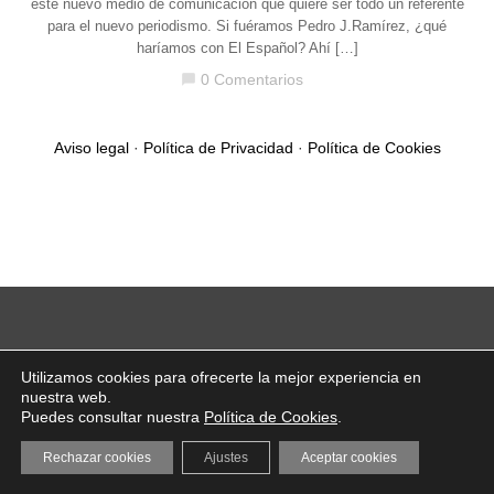
este nuevo medio de comunicación que quiere ser todo un referente
para el nuevo periodismo. Si fuéramos Pedro J.Ramírez, ¿qué
haríamos con El Español? Ahí […]
0 Comentarios
chat_bubble
Aviso legal
·
Política de Privacidad
·
Política de Cookies
Utilizamos cookies para ofrecerte la mejor experiencia en
nuestra web.
Puedes consultar nuestra
Política de Cookies
.
Rechazar cookies
Ajustes
Aceptar cookies