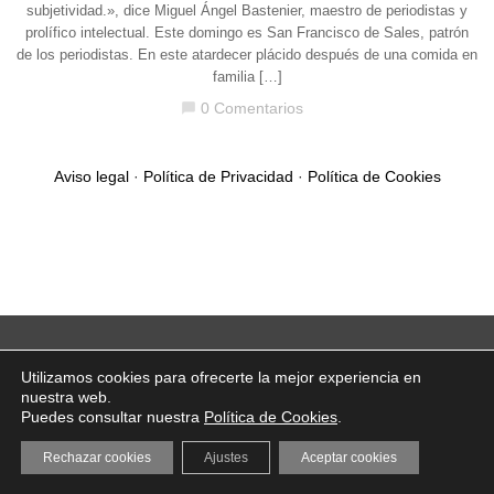
subjetividad.», dice Miguel Ángel Bastenier, maestro de periodistas y
prolífico intelectual. Este domingo es San Francisco de Sales, patrón
de los periodistas. En este atardecer plácido después de una comida en
familia […]
0 Comentarios
chat_bubble
Aviso legal
·
Política de Privacidad
·
Política de Cookies
Utilizamos cookies para ofrecerte la mejor experiencia en
nuestra web.
Puedes consultar nuestra
Política de Cookies
.
Rechazar cookies
Ajustes
Aceptar cookies