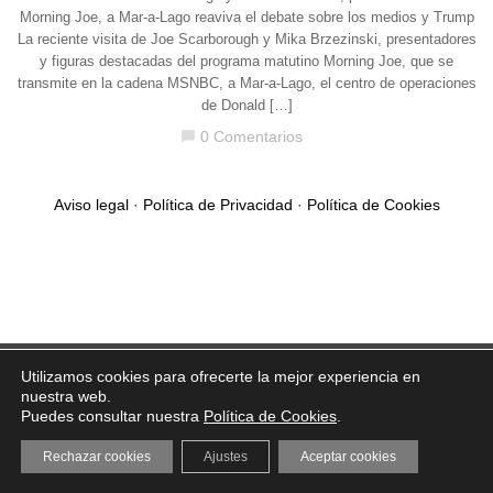
Morning Joe, a Mar-a-Lago reaviva el debate sobre los medios y Trump
La reciente visita de Joe Scarborough y Mika Brzezinski, presentadores
y figuras destacadas del programa matutino Morning Joe, que se
transmite en la cadena MSNBC, a Mar-a-Lago, el centro de operaciones
de Donald […]
0 Comentarios
chat_bubble
Aviso legal
·
Política de Privacidad
·
Política de Cookies
Utilizamos cookies para ofrecerte la mejor experiencia en
nuestra web.
Puedes consultar nuestra
Política de Cookies
.
Rechazar cookies
Ajustes
Aceptar cookies