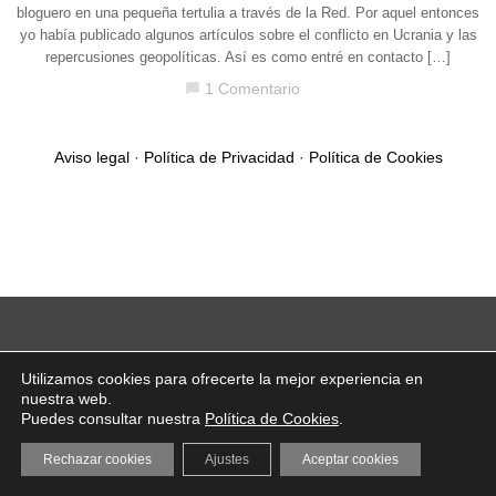
bloguero en una pequeña tertulia a través de la Red. Por aquel entonces
yo había publicado algunos artículos sobre el conflicto en Ucrania y las
repercusiones geopolíticas. Así es como entré en contacto […]
1 Comentario
chat_bubble
Aviso legal
·
Política de Privacidad
·
Política de Cookies
Utilizamos cookies para ofrecerte la mejor experiencia en
nuestra web.
Puedes consultar nuestra
Política de Cookies
.
Rechazar cookies
Ajustes
Aceptar cookies