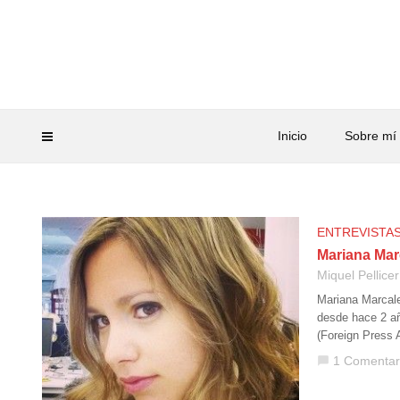
Inicio
Sobre mí
ENTREVISTA
Mariana Mar
Miquel Pellicer
Mariana Marcale
desde hace 2 añ
(Foreign Press 
1 Comentar
chat_bubble