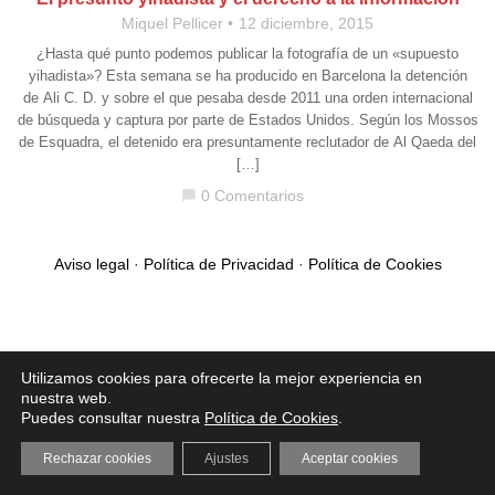
Miquel Pellicer
12 diciembre, 2015
¿Hasta qué punto podemos publicar la fotografía de un «supuesto
yihadista»? Esta semana se ha producido en Barcelona la detención
de Ali C. D. y sobre el que pesaba desde 2011 una orden internacional
de búsqueda y captura por parte de Estados Unidos. Según los Mossos
de Esquadra, el detenido era presuntamente reclutador de Al Qaeda del
[…]
0 Comentarios
chat_bubble
Aviso legal
·
Política de Privacidad
·
Política de Cookies
Utilizamos cookies para ofrecerte la mejor experiencia en
nuestra web.
Puedes consultar nuestra
Política de Cookies
.
Rechazar cookies
Ajustes
Aceptar cookies