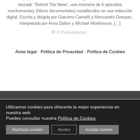
lanzado ‘‘Behind The News’, una miniserie de 6 episodios
mockumentary (falsos documentales) establecidos en una redacción
digital. Escrita y dirigida por Giacomo Cannelli y Alessandro Grespan ,
interpretada por Anna Dalton y Michael Monkhouse, […]
0 Comentarios
chat_bubble
Aviso legal
·
Política de Privacidad
·
Política de Cookies
Utilizamos cookies para ofrecerte la mejor experiencia en
nuestra web.
Puedes consultar nuestra
Política de Cookies
.
Rechazar cookies
Ajustes
Aceptar cookies