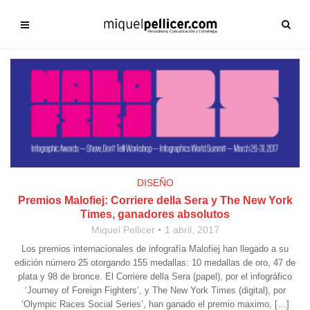
DISEÑO
Premios Malofiej: Corriere della Sera y The New York
Times, ganadores absolutos
Miquel Pellicer
1 abril, 2017
Los premios internacionales de infografía Malofiej han llegado a su
edición número 25 otorgando 155 medallas: 10 medallas de oro, 47 de
plata y 98 de bronce. El Corriere della Sera (papel), por el infográfico
‘Journey of Foreign Fighters’, y The New York Times (digital), por
‘Olympic Races Social Series’, han ganado el premio maximo, […]