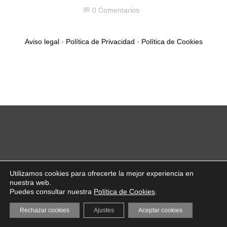
0 Comentarios
chat_bubble
Aviso legal
·
Política de Privacidad
·
Política de Cookies
Utilizamos cookies para ofrecerte la mejor experiencia en
nuestra web.
Puedes consultar nuestra
Política de Cookies
.
Rechazar cookies
Ajustes
Aceptar cookies