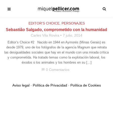
EDITOR'S CHOICE
,
PERSONAJES
Sebastiâo Salgado, comprometido con la humanidad
Carles Vila Rovira
7 julio, 2014
Editor’s Choice #2 Nacido en 1944 en Aymorés (Minas Gerais) es
desde 1979, uno de los fotógrafos de la agencia Magnum que retrata
las desigualdades sociales que hay en el mundo con una mirada crítica
y comprometida. Ha tratado temas como la explotación laboral, los
éxodos o los animales y los hombres en su […]
0 Comentarios
chat_bubble
Aviso legal
·
Política de Privacidad
·
Política de Cookies