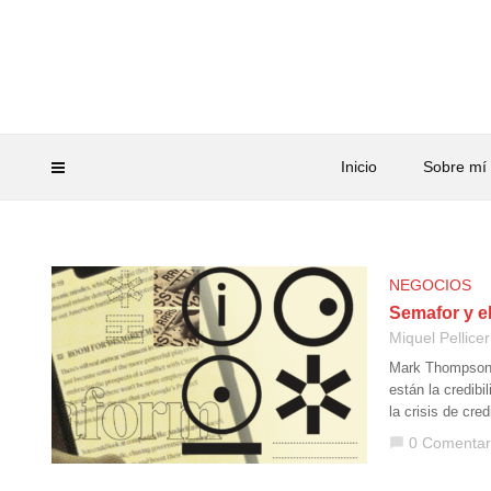
Inicio
Sobre mí
NEGOCIOS
Semafor y el
Miquel Pellicer
Mark Thompson, 
están la credibi
la crisis de cred
0 Comentar
chat_bubble