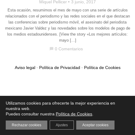
Miquel Pellicer
3 junio, 2017
Esta ocasión, resumimos el mes de mayo con una serie de artículos
relacionados con el periodismo y las redes sociales en el que destacan
las conferencias sobre periodismo móvil, el asesinato del periodista
mexicano Javier Valdez y las novedades sobre los modelos de pago de
los medios estadounidenses. [View the story «Los mejores artículos:
mayo […]
0 Comentarios
chat_bubble
Aviso legal
·
Política de Privacidad
·
Política de Cookies
Utilizamos cookies para ofrecerte la mejor experiencia en
nuestra web.
Puedes consultar nuestra
Política de Cookies
.
Rechazar cookies
Ajustes
Aceptar cookies