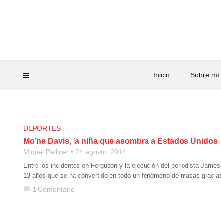
Inicio
Sobre mí
DEPORTES
Mo’ne Davis, la niña que asombra a Estados Unidos
Miquel Pellicer
24 agosto, 2014
Entre los incidentes en Ferguson y la ejecución del periodista Jame
13 años que se ha convertido en todo un fenómeno de masas gracias 
1 Comentario
chat_bubble