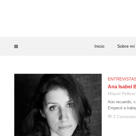
Inicio
Sobre mí
ENTREVISTA
Ana Isabel 
Miquel Pellicer
Aún recuerdo, cu
Empecé a trabaj
2 Comentar
chat_bubble