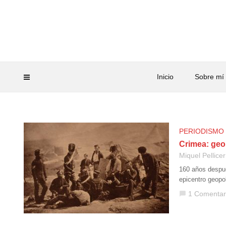
Inicio
Sobre mí
PERIODISMO
Crimea: geo
Miquel Pellicer
160 años después
epicentro geopo
1 Comentar
chat_bubble