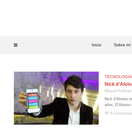
Inicio
Sobre mí
TECNOLOGÍA
Nick d’Alois
Miquel Pellicer
Nick d’Aloisio 
años, D’Aloisio
0 Comentar
chat_bubble