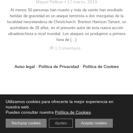
Miquel Pellicer
17 marzo, 2019
Al menos 50 personas han muerto y más de veinte han resultado
heridas de gravedad en un ataque terrorista a dos mezquitas de la
localidad neozelandesa de Christchurch. Brenton Harrison Tarrant, un
australiano de 28 años, es el presunto autor de esta nueva acción
ultraderechista a nivel mundial. Los ataques se produjeron a primera
hora de […]
1 Comentario
chat_bubble
Aviso legal
·
Política de Privacidad
·
Política de Cookies
Utilizamos cookies para ofrecerte la mejor experiencia en
nuestra web.
Puedes consultar nuestra
Política de Cookies
.
Rechazar cookies
Ajustes
Aceptar cookies