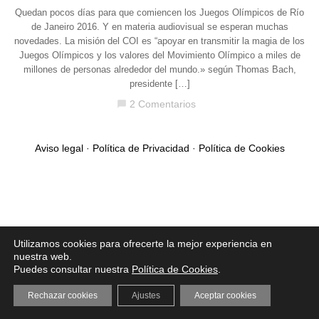
Quedan pocos días para que comiencen los Juegos Olímpicos de Río
de Janeiro 2016. Y en materia audiovisual se esperan muchas
novedades. La misión del COI es “apoyar en transmitir la magia de los
Juegos Olímpicos y los valores del Movimiento Olímpico a miles de
millones de personas alrededor del mundo.» según Thomas Bach,
presidente […]
2 Comentarios
chat_bubble
Aviso legal
·
Política de Privacidad
·
Política de Cookies
Utilizamos cookies para ofrecerte la mejor experiencia en
nuestra web.
Puedes consultar nuestra
Política de Cookies
.
Rechazar cookies
Ajustes
Aceptar cookies