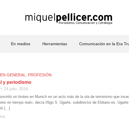
En medios
Herramientas
Comunicación en la Era T
 EN GENERAL
,
PROFESIÓN
l y periodismo
24 julio, 2016
onvirtió un tiroteo en Munich en un acto más de la ola de terrorismo que inva
res en tiempo real», decía Iñigo S. Ugarte, subdirector de Eldiario.es. Ugarte
Ali […]
ios