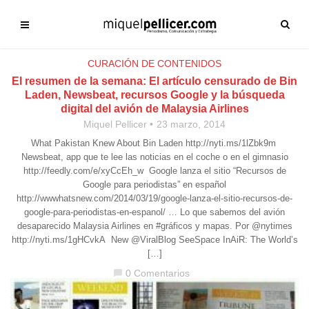
CURACIÓN DE CONTENIDOS
El resumen de la semana: El artículo censurado de Bin
Laden, Newsbeat, recursos Google y la búsqueda
digital del avión de Malaysia Airlines
Miquel Pellicer
23 marzo, 2014
What Pakistan Knew About Bin Laden http://nyti.ms/1lZbk9m
Newsbeat, app que te lee las noticias en el coche o en el gimnasio
http://feedly.com/e/xyCcEh_w Google lanza el sitio “Recursos de
Google para periodistas” en español
http://wwwhatsnew.com/2014/03/19/google-lanza-el-sitio-recursos-de-
google-para-periodistas-en-espanol/ … Lo que sabemos del avión
desaparecido Malaysia Airlines en #gráficos y mapas. Por @nytimes
http://nyti.ms/1gHCvkA New @ViralBlog SeeSpace InAiR: The World’s
[…]
0 Comentarios
chat_bubble