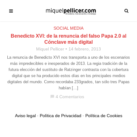
SOCIAL MEDIA
Benedicto XVI: de la renuncia del falso Papa 2.0 al
Cónclave más digital
Miquel Pellicer
14 febrero, 2013
La renuncia de Benedicto XVI nos transporta a uno de los escenarios
más impredecibles e inesperados de 2013. La regia tradición de la
futura elección del sustituto de Ratzinger contrasta con la cobertura
digital que se ha producido estos días en los principales medios
digitales del mundo. Como recordaba 233grados, tan sólo tres Papas
habían […]
4 Comentarios
chat_bubble
Aviso legal
·
Política de Privacidad
·
Política de Cookies