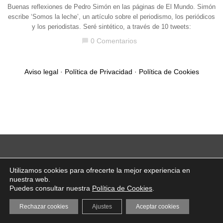
Buenas reflexiones de Pedro Simón en las páginas de El Mundo. Simón
escribe ‘Somos la leche’, un artículo sobre el periodismo, los periódicos
y los periodistas. Seré sintético, a través de 10 tweets:
0 Comentarios
chat_bubble
Aviso legal
·
Política de Privacidad
·
Política de Cookies
Utilizamos cookies para ofrecerte la mejor experiencia en
nuestra web.
Puedes consultar nuestra
Política de Cookies
.
Rechazar cookies
Ajustes
Aceptar cookies