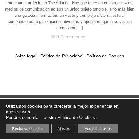
interesante artículo en The Atlantic. Hay que tener en cuenta que «los
medios de comunicación no son un único objeto tangible, sino más bien
una galaxia información, un vasto y complejo sistema estelar
compuesto por organizaciones diversas y opuestas, que a su vez se
componen […]
0 Comentarios
chat_bubble
Aviso legal
·
Política de Privacidad
·
Política de Cookies
Utilizamos cookies para ofrecerte la mejor experiencia en
nuestra web.
Puedes consultar nuestra
Política de Cookies
.
Rechazar cookies
Ajustes
Aceptar cookies