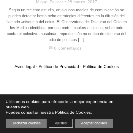
Miquel Pellicer
28 marzo, 2017
Según un reciente estudio, en algunos medios de comunicación se
pueden detectar hasta ocho estrategias diferentes en la difusión del
llamado «discurso del odio». El Observatorio del Discurso del Odio en
los Medios identifica, por una parte, insultos e injurias, sobre todo
contra el colectivo musulmán; reproducción no crítica de discurso del
odio de políticos […]
0 Comentarios
chat_bubble
Aviso legal
·
Política de Privacidad
·
Política de Cookies
Utilizamos cookies para ofrecerte la mejor experiencia en
nuestra web.
Puedes consultar nuestra
Política de Cookies
.
Rechazar cookies
Ajustes
Aceptar cookies