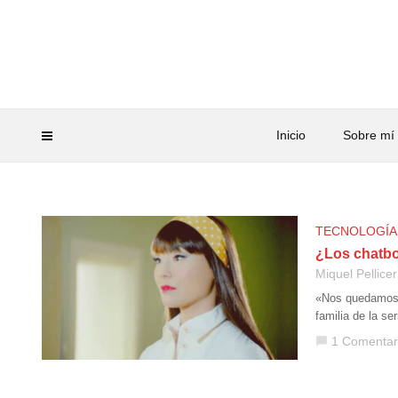
Inicio
Sobre mí
TECNOLOGÍA
¿Los chatbo
Miquel Pellicer
«Nos quedamos a
familia de la s
1 Comentar
chat_bubble