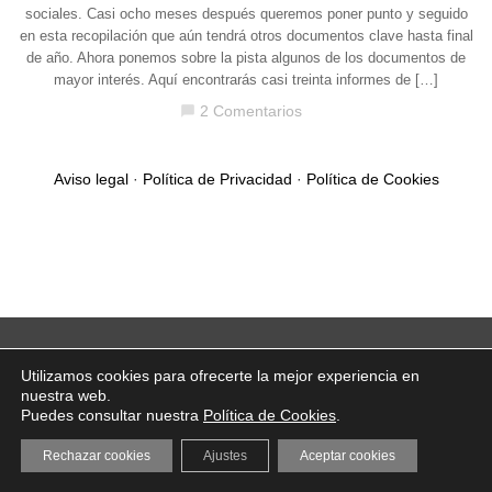
sociales. Casi ocho meses después queremos poner punto y seguido
en esta recopilación que aún tendrá otros documentos clave hasta final
de año. Ahora ponemos sobre la pista algunos de los documentos de
mayor interés. Aquí encontrarás casi treinta informes de […]
2 Comentarios
chat_bubble
Aviso legal
·
Política de Privacidad
·
Política de Cookies
Utilizamos cookies para ofrecerte la mejor experiencia en
nuestra web.
Puedes consultar nuestra
Política de Cookies
.
Rechazar cookies
Ajustes
Aceptar cookies