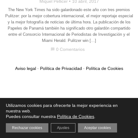
Miquel Pellicer
10 abril, 2017
The New York Times ha sido galardonado este año con tres premios
Pulitzer: por la mejor cobertura internacional, el mejor reportaje especial
y la mejor fotografía de noticias de última hora. La publicación de los
Papeles de Panamá también ha significado otro galardón compartido
entre el Consorcio Internacional de Periodistas de Investigación y el
Miami Herald. Pulitzer win […]
0 Comentarios
chat_bubble
Aviso legal
·
Política de Privacidad
·
Política de Cookies
Utilizamos cookies para ofrecerte la mejor experiencia en
nuestra web.
Puedes consultar nuestra
Política de Cookies
.
Rechazar cookies
Ajustes
Aceptar cookies