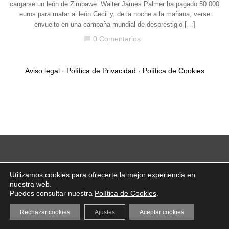
cargarse un león de Zimbawe. Walter James Palmer ha pagado 50.000
euros para matar al león Cecil y, de la noche a la mañana, verse
envuelto en una campaña mundial de desprestigio […]
0 Comentarios
chat_bubble
Aviso legal
·
Política de Privacidad
·
Política de Cookies
Utilizamos cookies para ofrecerte la mejor experiencia en
nuestra web.
Puedes consultar nuestra
Política de Cookies
.
Rechazar cookies
Ajustes
Aceptar cookies