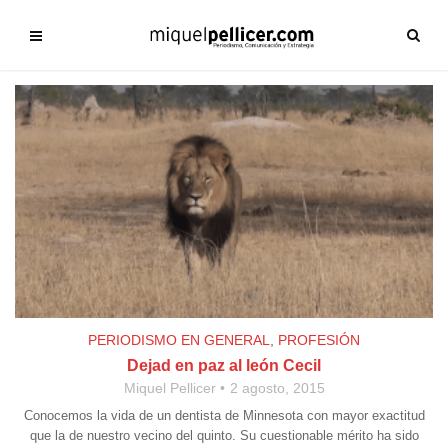
PERIODISMO EN GENERAL
,
PROFESIÓN
Dejad en paz al león Cecil
Miquel Pellicer
2 agosto, 2015
Conocemos la vida de un dentista de Minnesota con mayor exactitud
que la de nuestro vecino del quinto. Su cuestionable mérito ha sido