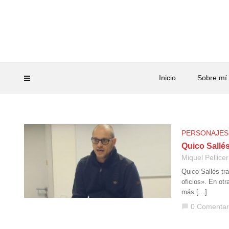
Inicio
Sobre mí
PERSONAJES
Quico Sallés
Miquel Pellicer
Quico Sallés tr
oficios». En otr
más […]
0 Comentar
chat_bubble