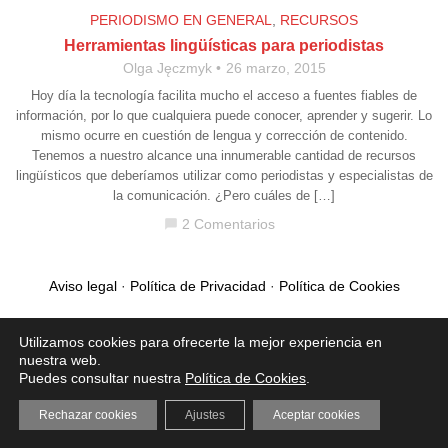
PERIODISMO EN GENERAL
,
RECURSOS
Herramientas lingüísticas para periodistas
Olga Jęczmyk
26 marzo, 2015
Hoy día la tecnología facilita mucho el acceso a fuentes fiables de
información, por lo que cualquiera puede conocer, aprender y sugerir. Lo
mismo ocurre en cuestión de lengua y corrección de contenido.
Tenemos a nuestro alcance una innumerable cantidad de recursos
lingüísticos que deberíamos utilizar como periodistas y especialistas de
la comunicación. ¿Pero cuáles de […]
2 Comentarios
chat_bubble
Aviso legal
·
Política de Privacidad
·
Política de Cookies
Utilizamos cookies para ofrecerte la mejor experiencia en
nuestra web.
Puedes consultar nuestra
Política de Cookies
.
Rechazar cookies
Ajustes
Aceptar cookies