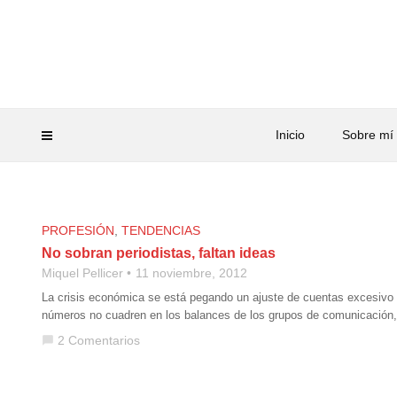
Inicio
Sobre mí
PROFESIÓN
,
TENDENCIAS
No sobran periodistas, faltan ideas
Miquel Pellicer
11 noviembre, 2012
La crisis económica se está pegando un ajuste de cuentas excesivo 
números no cuadren en los balances de los grupos de comunicación, 
2 Comentarios
chat_bubble