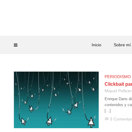
Inicio
Sobre mí
PERIODISMO
Clickbait p
Miquel Pellicer
Enrique Dans dic
contenidos y ca
[…]
3 Comentar
chat_bubble