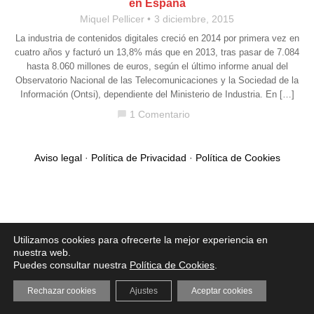
en España
Miquel Pellicer
3 diciembre, 2015
La industria de contenidos digitales creció en 2014 por primera vez en
cuatro años y facturó un 13,8% más que en 2013, tras pasar de 7.084
hasta 8.060 millones de euros, según el último informe anual del
Observatorio Nacional de las Telecomunicaciones y la Sociedad de la
Información (Ontsi), dependiente del Ministerio de Industria. En […]
1 Comentario
chat_bubble
Aviso legal
·
Política de Privacidad
·
Política de Cookies
Utilizamos cookies para ofrecerte la mejor experiencia en
nuestra web.
Puedes consultar nuestra
Política de Cookies
.
Rechazar cookies
Ajustes
Aceptar cookies