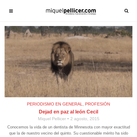
PERIODISMO EN GENERAL
,
PROFESIÓN
Dejad en paz al león Cecil
Miquel Pellicer
2 agosto, 2015
Conocemos la vida de un dentista de Minnesota con mayor exactitud
que la de nuestro vecino del quinto. Su cuestionable mérito ha sido