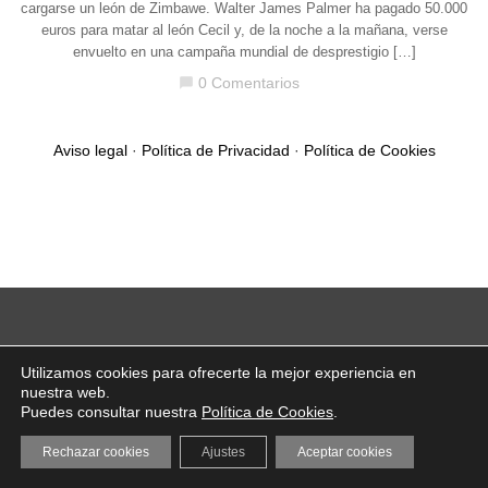
cargarse un león de Zimbawe. Walter James Palmer ha pagado 50.000
euros para matar al león Cecil y, de la noche a la mañana, verse
envuelto en una campaña mundial de desprestigio […]
0 Comentarios
chat_bubble
Aviso legal
·
Política de Privacidad
·
Política de Cookies
Utilizamos cookies para ofrecerte la mejor experiencia en
nuestra web.
Puedes consultar nuestra
Política de Cookies
.
Rechazar cookies
Ajustes
Aceptar cookies