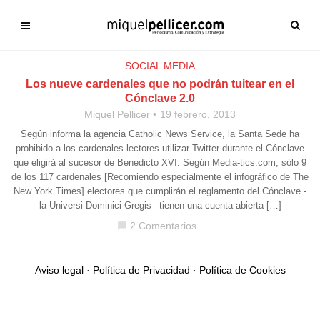
SOCIAL MEDIA
Los nueve cardenales que no podrán tuitear en el
Cónclave 2.0
Miquel Pellicer
19 febrero, 2013
Según informa la agencia Catholic News Service, la Santa Sede ha
prohibido a los cardenales lectores utilizar Twitter durante el Cónclave
que eligirá al sucesor de Benedicto XVI. Según Media-tics.com, sólo 9
de los 117 cardenales [Recomiendo especialmente el infográfico de The
New York Times] electores que cumplirán el reglamento del Cónclave -
la Universi Dominici Gregis– tienen una cuenta abierta […]
2 Comentarios
chat_bubble
Aviso legal
·
Política de Privacidad
·
Política de Cookies