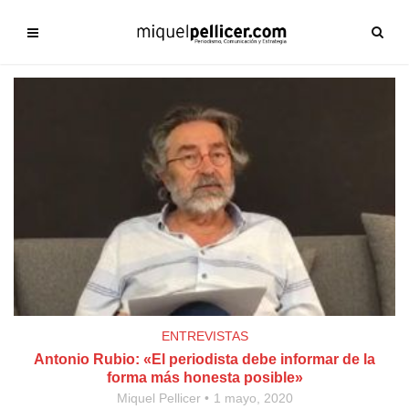
ENTREVISTAS
Antonio Rubio: «El periodista debe informar de la
forma más honesta posible»
Miquel Pellicer
1 mayo, 2020