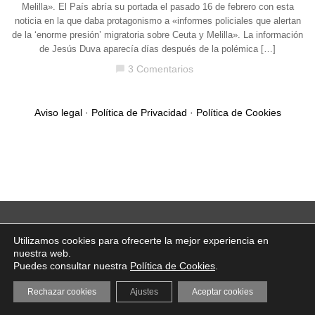
Melilla». El País abría su portada el pasado 16 de febrero con esta
noticia en la que daba protagonismo a «informes policiales que alertan
de la ‘enorme presión’ migratoria sobre Ceuta y Melilla». La información
de Jesús Duva aparecía días después de la polémica […]
3 Comentarios
chat_bubble
Aviso legal
·
Política de Privacidad
·
Política de Cookies
Utilizamos cookies para ofrecerte la mejor experiencia en
nuestra web.
Puedes consultar nuestra
Política de Cookies
.
Rechazar cookies
Ajustes
Aceptar cookies