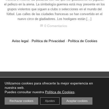
el pellezo en la arena. La simbología guerrera está muy presente en los
grupos violentos que siguen a clubs o selecciones en el mundo del
fútbol. Las calles de las ciudades francesas se han convertido en el
nuevo circo de gladiadores. Los hooligans están […]
0 Comentarios
chat_bubble
Aviso legal
·
Política de Privacidad
·
Política de Cookies
Utilizamos cookies para ofrecerte la mejor experiencia en
nuestra web.
Puedes consultar nuestra
Política de Cookies
.
Rechazar cookies
Ajustes
Aceptar cookies