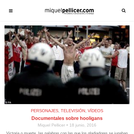
PERSONAJES
,
TELEVISIÓN
,
VÍDEOS
Documentales sobre hooligans
Miquel Pellicer
18 junio, 2016
Victoria o muerte, las palabras con las que los gladiadores se jugaban