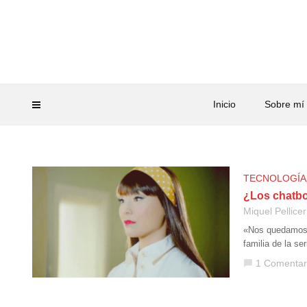
Inicio
Sobre mí
TECNOLOGÍA
¿Los chatbo
Miquel Pellicer
«Nos quedamos a
familia de la s
1 Comentar
chat_bubble