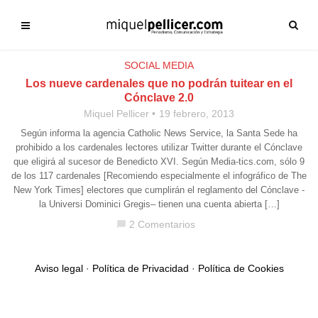
SOCIAL MEDIA
Los nueve cardenales que no podrán tuitear en el
Cónclave 2.0
Miquel Pellicer
19 febrero, 2013
Según informa la agencia Catholic News Service, la Santa Sede ha
prohibido a los cardenales lectores utilizar Twitter durante el Cónclave
que eligirá al sucesor de Benedicto XVI. Según Media-tics.com, sólo 9
de los 117 cardenales [Recomiendo especialmente el infográfico de The
New York Times] electores que cumplirán el reglamento del Cónclave -
la Universi Dominici Gregis– tienen una cuenta abierta […]
2 Comentarios
chat_bubble
Aviso legal
·
Política de Privacidad
·
Política de Cookies