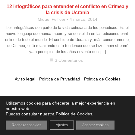
12 infográficos para entender el conflicto en Crimea y
la crisis de Ucrania
Miquel Pellicer
4 marzo, 2014
Los infográficos son parte de la vida cotidiana de los periódicos. Es el
nuevo lenguaje que nunca muere y se consolida en las ediciones print-
online de todo el mundo. El conflicto de Ucrania y, más concretamente,
de Crimea, está relanzando esta tendencia que se hizo ‘main stream’
ya a principios de los años noventa con […]
3 Comentarios
chat_bubble
Aviso legal
·
Política de Privacidad
·
Política de Cookies
Utilizamos cookies para ofrecerte la mejor experiencia en
nuestra web.
Puedes consultar nuestra
Política de Cookies
.
Rechazar cookies
Ajustes
Aceptar cookies