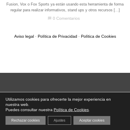
Fusion, Vox o Fox Sports ya están usando esta herramienta de forma
regular para realizar informativos, stand ups y otros recursos […]
0 Comentarios
chat_bubble
Aviso legal
·
Política de Privacidad
·
Política de Cookies
Utilizamos cookies para ofrecerte la mejor experiencia en
nuestra web.
Puedes consultar nuestra
Política de Cookies
.
Rechazar cookies
Ajustes
Aceptar cookies