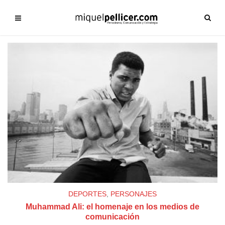
DEPORTES
,
PERSONAJES
Muhammad Ali: el homenaje en los medios de
comunicación