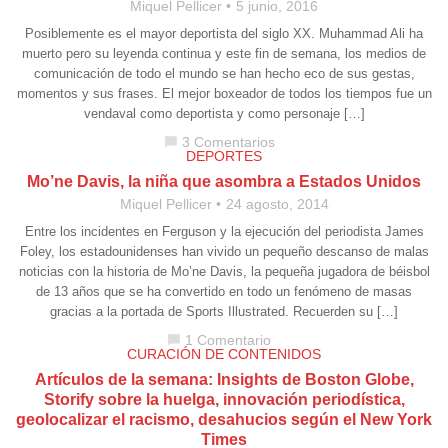
Miquel Pellicer
5 junio, 2016
Posiblemente es el mayor deportista del siglo XX. Muhammad Ali ha
muerto pero su leyenda continua y este fin de semana, los medios de
comunicación de todo el mundo se han hecho eco de sus gestas,
momentos y sus frases. El mejor boxeador de todos los tiempos fue un
vendaval como deportista y como personaje […]
3 Comentarios
chat_bubble
DEPORTES
Mo’ne Davis, la niña que asombra a Estados Unidos
Miquel Pellicer
24 agosto, 2014
Entre los incidentes en Ferguson y la ejecución del periodista James
Foley, los estadounidenses han vivido un pequeño descanso de malas
noticias con la historia de Mo’ne Davis, la pequeña jugadora de béisbol
de 13 años que se ha convertido en todo un fenómeno de masas
gracias a la portada de Sports Illustrated. Recuerden su […]
1 Comentario
chat_bubble
CURACIÓN DE CONTENIDOS
Artículos de la semana: Insights de Boston Globe,
Storify sobre la huelga, innovación periodística,
geolocalizar el racismo, desahucios según el New York
Times