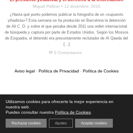
Miquel Pellicer
12 diciembre, 2015
¿Hasta qué punto podemos publicar la fotografía de un «supuesto
yihadista»? Esta semana se ha producido en Barcelona la detención
de Ali C. D. y sobre el que pesaba desde 2011 una orden internacional
de búsqueda y captura por parte de Estados Unidos. Según los Mossos
de Esquadra, el detenido era presuntamente reclutador de Al Qaeda del
[…]
0 Comentarios
chat_bubble
Aviso legal
·
Política de Privacidad
·
Política de Cookies
Utilizamos cookies para ofrecerte la mejor experiencia en
nuestra web.
Puedes consultar nuestra
Política de Cookies
.
Rechazar cookies
Ajustes
Aceptar cookies