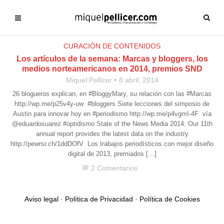
CURACIÓN DE CONTENIDOS
Los artículos de la semana: Marcas y bloggers, los
medios norteamericanos en 2014, premios SND
Miquel Pellicer
8 abril, 2014
26 blogueros explican, en #BloggyMary, su relación con las #Marcas
http://wp.me/p25v4y-uw #bloggers Siete lecciones del simposio de
Austin para innovar hoy en #periodismo http://wp.me/p4vgmI-4F vía
@eduardosuarez #optidismo State of the News Media 2014: Our 11th
annual report provides the latest data on the industry
http://pewrsr.ch/1ddDOfV Los trabajos periodísticos con mejor diseño
digital de 2013, premiados […]
2 Comentarios
chat_bubble
Aviso legal
·
Política de Privacidad
·
Política de Cookies