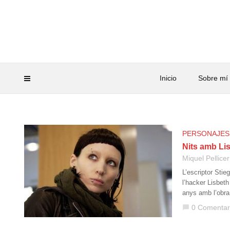
Inicio
Sobre mí
PERSONAJES
Nits amb Li
Miquel Pellicer
L’escriptor Stie
l’hacker Lisbet
anys amb l’obra
0 Comentar
chat_bubble