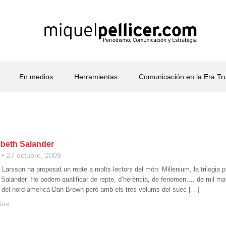
En medios
Herramientas
Comunicación en la Era T
sbeth Salander
27 octubre, 2009
g Larsson ha proposat un repte a molts lectors del món: Millenium, la trilogia 
h Salander. Ho podem qualificar de repte, d’herència, de fenomen,… de mil ma
 del nord-americà Dan Brown però amb els tres volums del suec […]
ios