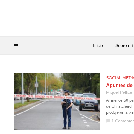
Inicio
Sobre mí
SOCIAL MEDI
Apuntes de 
Miquel Pellicer
Al menos 50 per
de Christchurch
produjeron a pr
1 Comentar
chat_bubble