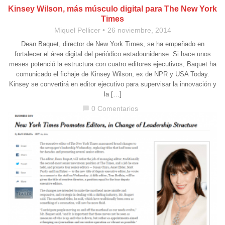
Kinsey Wilson, más músculo digital para The New York
Times
Miquel Pellicer
26 noviembre, 2014
Dean Baquet, director de New York Times, se ha empeñado en
fortalecer el área digital del periódico estadounidense. Si hace unos
meses potenció la estructura con cuatro editores ejecutivos, Baquet ha
comunicado el fichaje de Kinsey Wilson, ex de NPR y USA Today.
Kinsey se convertirá en editor ejecutivo para supervisar la innovación y
la […]
0 Comentarios
chat_bubble