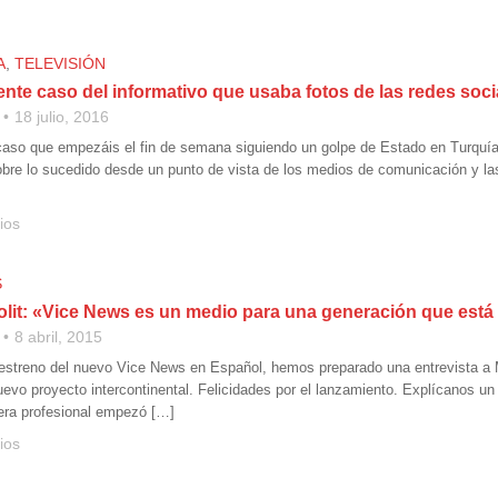
A
,
TELEVISIÓN
nte caso del informativo que usaba fotos de las redes social
18 julio, 2016
so que empezáis el fin de semana siguiendo un golpe de Estado en Turquía 
obre lo sucedido desde un punto de vista de los medios de comunicación y la
ios
S
olit: «Vice News es un medio para una generación que est
8 abril, 2015
estreno del nuevo Vice News en Español, hemos preparado una entrevista a M
uevo proyecto intercontinental. Felicidades por el lanzamiento. Explícanos un
rera profesional empezó […]
ios