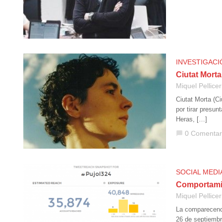
INVESTIGACI
Ciutat Mort
Miquel Pellicer
Ciutat Morta (C
por tirar presun
Heras, […]
0 Comentar
chat_bubble
SOCIAL MEDI
Comportamie
Miquel Pellicer
La comparecenci
26 de septiembr