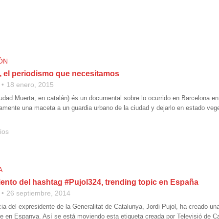
ÓN
a, el periodismo que necesitamos
18 enero, 2015
iudad Muerta, en catalán) és un documental sobre lo ocurrido en Barcelona en
tamente una maceta a un guardia urbano de la ciudad y dejarlo en estado veget
ios
A
nto del hashtag #Pujol324, trending topic en España
26 septiembre, 2014
a del expresidente de la Generalitat de Catalunya, Jordi Pujol, ha creado u
e en Espanya. Así se está moviendo esta etiqueta creada por Televisió de Ca