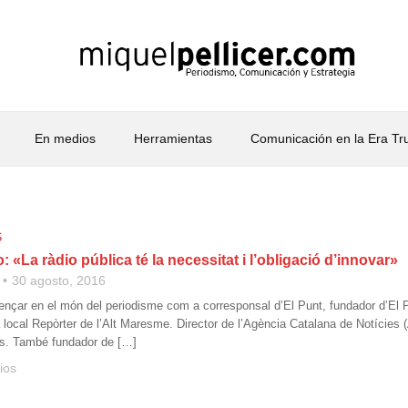
En medios
Herramientas
Comunicación en la Era T
S
o: «La ràdio pública té la necessitat i l’obligació d’innovar»
30 agosto, 2016
ençar en el món del periodisme com a corresponsal d’El Punt, fundador d’El P
a local Repòrter de l’Alt Maresme. Director de l’Agència Catalana de Notícies 
ocs. També fundador de […]
ios