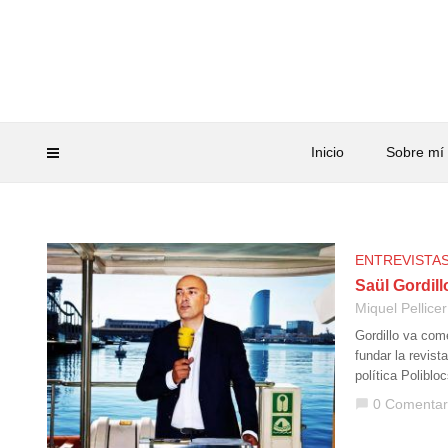
Inicio
Sobre mí
ENTREVISTA
Saül Gordill
Miquel Pellicer
Gordillo va com
fundar la revist
política Polibl
0 Comentar
chat_bubble