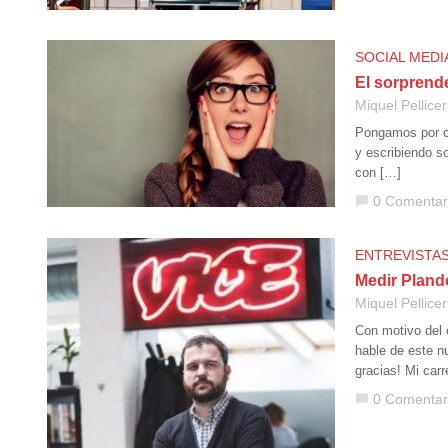
SOCIAL MEDI
El sorprende
Miquel Pellicer
Pongamos por ca
y escribiendo s
con […]
0 Comentar
chat_bubble
ENTREVISTA
Medir Pland
Miquel Pellicer
Con motivo del 
hable de este n
gracias! Mi car
0 Comentar
chat_bubble