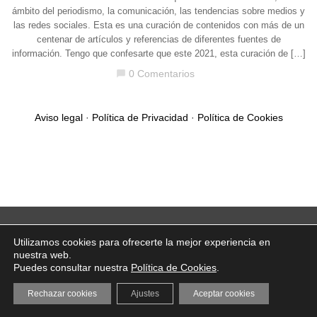
ámbito del periodismo, la comunicación, las tendencias sobre medios y
las redes sociales. Esta es una curación de contenidos con más de un
centenar de artículos y referencias de diferentes fuentes de
información. Tengo que confesarte que este 2021, esta curación de […]
0 Comentarios
chat_bubble
Aviso legal
·
Política de Privacidad
·
Política de Cookies
Utilizamos cookies para ofrecerte la mejor experiencia en
nuestra web.
Puedes consultar nuestra
Política de Cookies
.
Rechazar cookies
Ajustes
Aceptar cookies