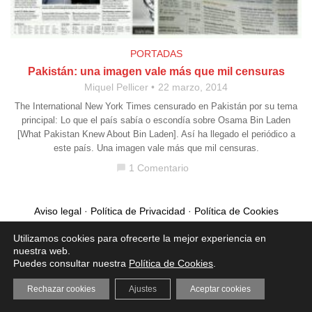
PORTADAS
Pakistán: una imagen vale más que mil censuras
Miquel Pellicer
22 marzo, 2014
The International New York Times censurado en Pakistán por su tema
principal: Lo que el país sabía o escondía sobre Osama Bin Laden
[What Pakistan Knew About Bin Laden]. Así ha llegado el periódico a
este país. Una imagen vale más que mil censuras.
1 Comentario
chat_bubble
Aviso legal
·
Política de Privacidad
·
Política de Cookies
Utilizamos cookies para ofrecerte la mejor experiencia en
nuestra web.
Puedes consultar nuestra
Política de Cookies
.
Rechazar cookies
Ajustes
Aceptar cookies